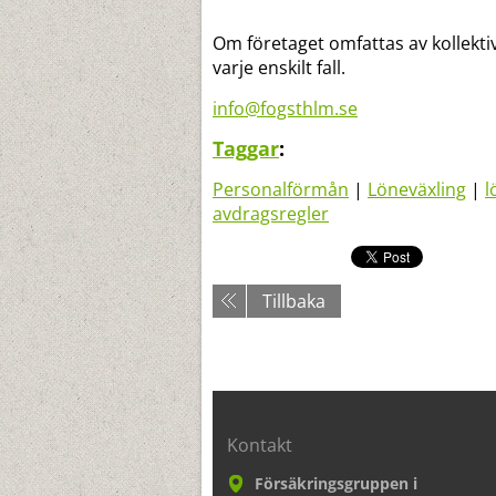
Om företaget omfattas av kollektiv
varje enskilt fall.
info@fogsthlm.se
Taggar
:
Personalförmån
|
Löneväxling
|
l
avdragsregler
Tillbaka
Kontakt
Försäkringsgruppen i