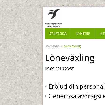
STARTSIDA
NYHETER
IN
Startsida
Löneväxling
Löneväxling
05.09.2016 23:55
Erbjud din persona
Generösa avdragsre