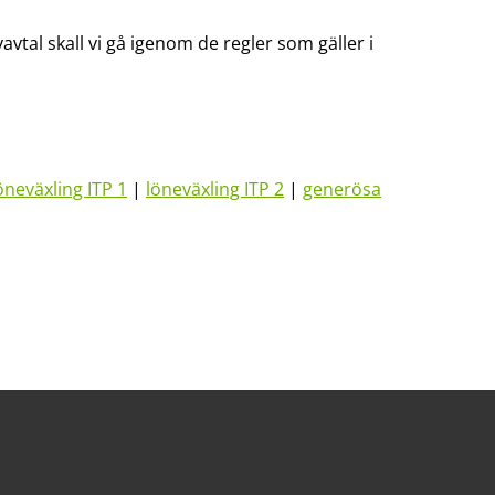
avtal skall vi gå igenom de regler som gäller i
öneväxling ITP 1
|
löneväxling ITP 2
|
generösa