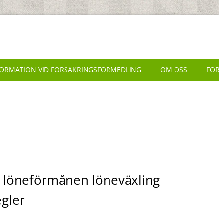
FORMATION VID FÖRSÄKRINGSFÖRMEDLING
OM OSS
FÖ
l löneförmånen löneväxling
gler